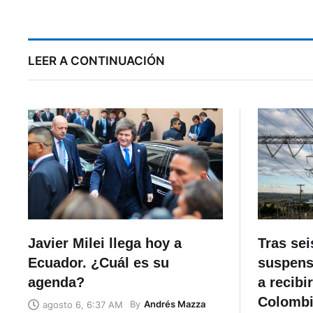
final de la Copa Ecuador
LEER A CONTINUACIÓN
Javier Milei llega hoy a
Tras se
Ecuador. ¿Cuál es su
suspens
agenda?
a recibi
Colomb
By
Andrés Mazza
agosto 6, 6:37 AM