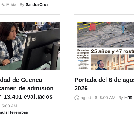
By
Sandra Cruz
, 6:18 AM
idad de Cuenca
Portada del 6 de ago
examen de admisión
2026
n 13.401 evaluados
By
HRR
agosto 6, 5:00 AM
, 5:00 AM
Naula Herembás