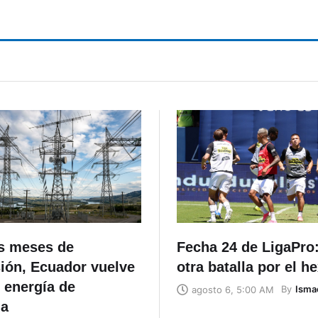
is meses de
Fecha 24 de LigaPro:
ión, Ecuador vuelve
otra batalla por el h
r energía de
By
Isma
agosto 6, 5:00 AM
ia