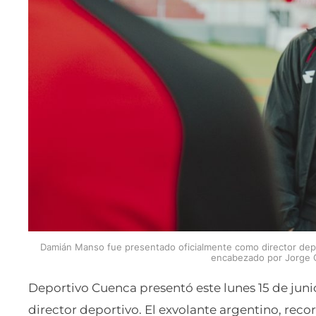
Damián Manso fue presentado oficialmente como director depor
encabezado por Jorge C
Deportivo Cuenca presentó este lunes 15 de ju
director deportivo. El exvolante argentino, reco