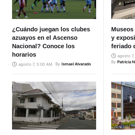
¿Cuándo juegan los clubes
Museos 
azuayos en el Ascenso
y exposi
Nacional? Conoce los
feriado 
horarios
agosto 7
By
Patricia 
By
Ismael Alvarado
agosto 7, 5:00 AM