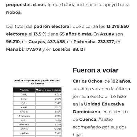
propuestas claras
, lo que habría inclinado su apoyo hacia
Noboa
.
Del total del
padrón electoral
, que alcanza los
13.279.850
electores
, el
13,5 %
tiene
65 años o más
. En
Azuay
son
96.210
; en
Guayas
,
437.488
; en
Pichincha
,
232.337
; en
Manabí
,
177.979
y en
Los Ríos
,
88.121
.
Fueron a votar
Carlos Ochoa
, de
102 años
,
acudió a votar en la última
jornada electoral. Lo hizo
en la
Unidad Educativa
Dominicana
, en el centro
de
Cuenca
. Asistió
acompañado por sus dos
hijas.