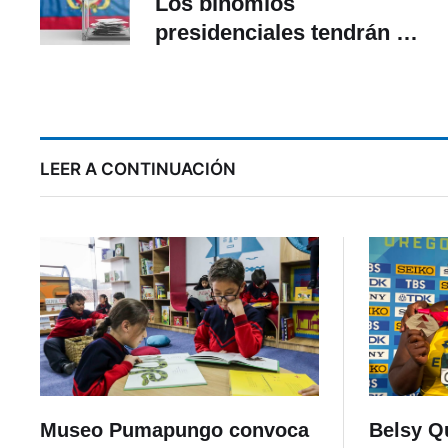
Los binomios
presidenciales tendrán 36
días de campaña
G
LEER A CONTINUACIÓN
Museo Pumapungo convoca
Belsy Q