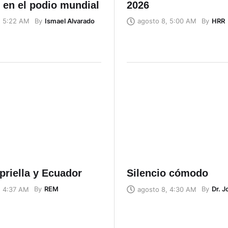
 en el podio mundial
2026
By
Ismael Alvarado
By
HRR
, 5:22 AM
agosto 8, 5:00 AM
priella y Ecuador
Silencio cómodo
By
REM
By
Dr. 
, 4:37 AM
agosto 8, 4:30 AM