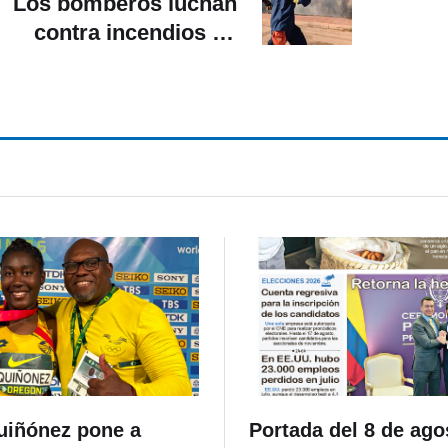
Los bomberos luchan
contra incendios en
recia, en medio de una
ola de calor extremo
uiñónez pone a
Portada del 8 de ago