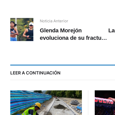
Noticia Anterior
Glenda Morejón
La
evoluciona de su fractura
por estrés del sacro
rumbo a París 2024
LEER A CONTINUACIÓN