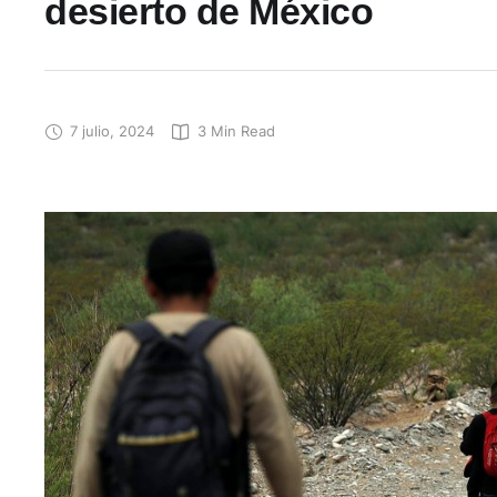
desierto de México
7 julio, 2024
3
 Min Read