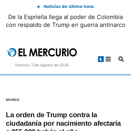
Noticias de última hora:
 Cuenca y EMOV analizan acciones
De la 
frentar problemas de movilidad en la
con re
ciudad ¿Qué proponen?
Viernes, 7 de agosto de 2026
MUNDO
La orden de Trump contra la
ciudadanía por nacimiento afectaría