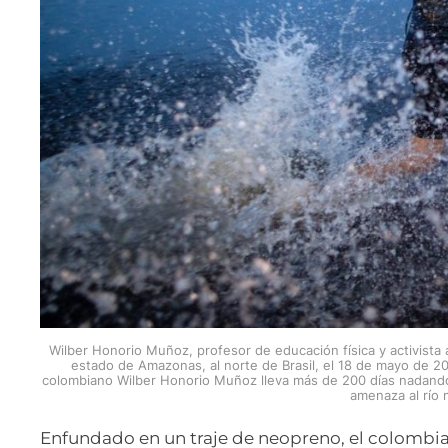
Wilber Honorio Muñoz, profesor de educación física y activist
estado de Amazonas, al norte de Brasil, el 18 de mayo de 20
colombiano Wilber Honorio Muñoz lleva más de 200 días nadando 
amenaza al río
Enfundado en un traje de neopreno, el colombi