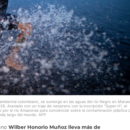
a ambiental colombiano, se sumerge en las aguas del río Negro en Manao
26. Ataviado con un traje de neopreno con la inscripción "Super H", el
por el río Amazonas para concienciar sobre la contaminación plástica 
 más largo del mundo. AFP
ano
Wilber Honorio Muñoz lleva más de