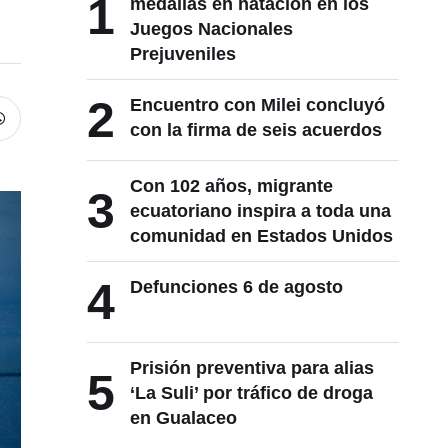
1
medallas en natación en los
Juegos Nacionales
Prejuveniles
2
Encuentro con Milei concluyó
con la firma de seis acuerdos
Con 102 años, migrante
3
ecuatoriano inspira a toda una
comunidad en Estados Unidos
4
Defunciones 6 de agosto
Prisión preventiva para alias
5
‘La Suli’ por tráfico de droga
en Gualaceo