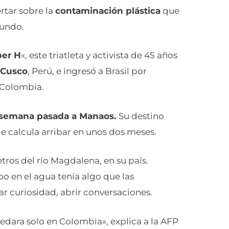
ertar sobre la
contaminación plástica
que
mundo.
per H
«, este triatleta y activista de 45 años
 Cusco
, Perú, e ingresó a Brasil por
y Colombia.
la semana pasada a Manaos.
Su destino
de calcula arribar en unos dos meses.
etros del río Magdalena, en su país.
o en el agua tenía algo que las
 curiosidad, abrir conversaciones.
dara solo en Colombia», explica a la AFP