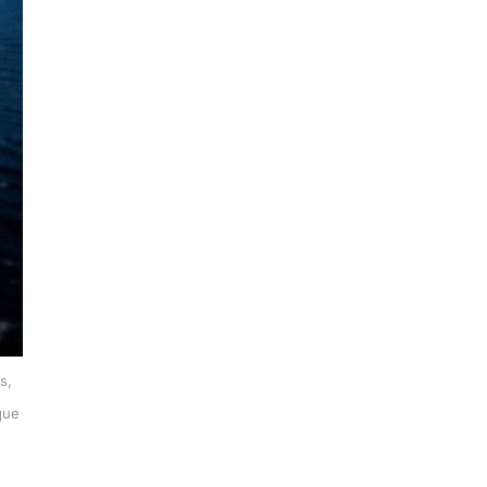
s,
que