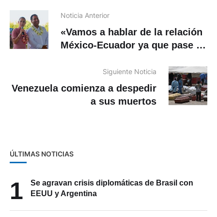
Noticia Anterior
«Vamos a hablar de la relación
México-Ecuador ya que pase el
partido», dice presidenta
Sheinbaum
Siguiente Noticia
Venezuela comienza a despedir
a sus muertos
ÚLTIMAS NOTICIAS
1
Se agravan crisis diplomáticas de Brasil con
EEUU y Argentina