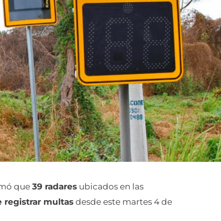
ormó que
39 radares
ubicados en las
 registrar multas
desde este martes 4 de