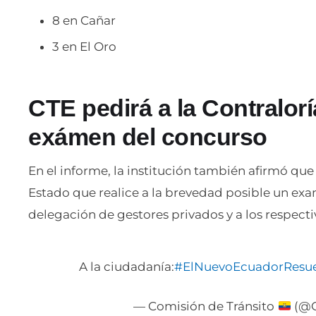
8 en Cañar
3 en El Oro
CTE pedirá a la Contralorí
exámen del concurso
En el informe, la institución también afirmó que s
Estado que realice a la brevedad posible un exa
delegación de gestores privados y a los respecti
A la ciudadanía:
#ElNuevoEcuadorResue
— Comisión de Tránsito
(@C