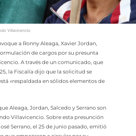
do Villavicencio
onvoque a Ronny Aleaga, Xavier Jordan,
 formulación de cargos por su presunta
vicencio. A través de un comunicado, que
, la Fiscalía dijo que la solicitud se
está «respaldada en sólidos elementos de
 que Aleaga, Jordan, Salcedo y Serrano son
ndo Villavicencio. Sobre esta presunción
osé Serrano, el 25 de junio pasado, emitió
es que empezaron a circular por su