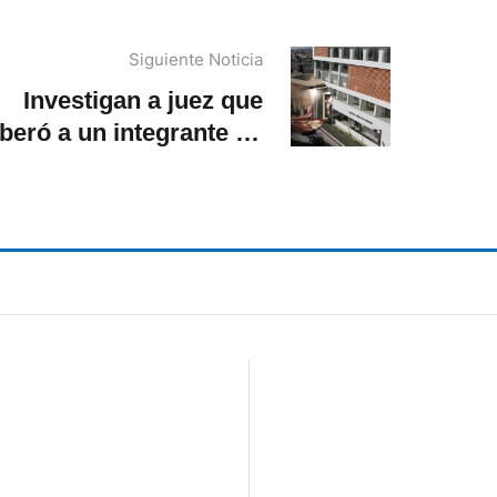
Siguiente Noticia
Investigan a juez que
iberó a un integrante de
Los Lobos’, detenido en
una narcovivienda