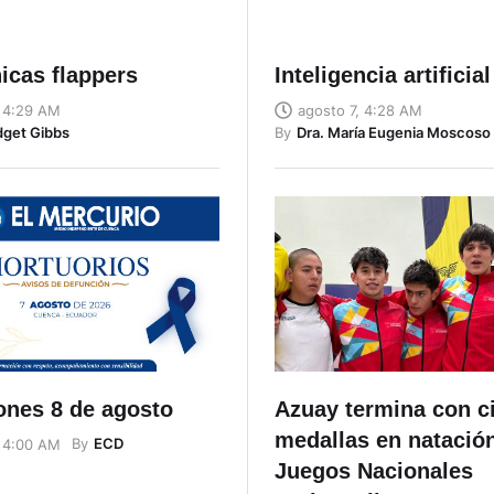
icas flappers
Inteligencia artificial
, 4:29 AM
agosto 7, 4:28 AM
dget Gibbs
By
Dra. María Eugenia Moscoso
ones 8 de agosto
Azuay termina con c
medallas en natación
By
ECD
, 4:00 AM
Juegos Nacionales