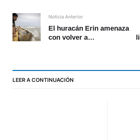
Noticia Anterior
El huracán Erin amenaza
con volver a
l
intensificarse al
‘
acercarse a Bahamas
LEER A CONTINUACIÓN