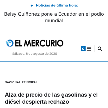
Noticias de última hora:
useo Pumapungo convoca a Club de
Bels
Pequeños Lectores: cómo participar
Sábado, 8 de agosto de 2026
NACIONAL
PRINCIPAL
Alza de precio de las gasolinas y el
diésel despierta rechazo