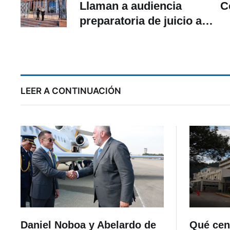
Llaman a audiencia
C
preparatoria de juicio al
único detenido por
desaparición de tres
jóvenes que llegaron a
Cuenca desde Vinces
LEER A CONTINUACIÓN
Daniel Noboa y Abelardo de
Qué cen