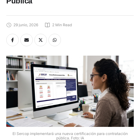
Pública
29 junio, 2026
2
 Min Read
El Sercop implementará una nueva certificación para contratación
pública. Foto: IA