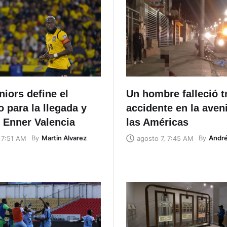
iors define el
Un hombre falleció t
io para la llegada y
accidente en la aven
 Enner Valencia
las Américas
By
Martin Alvarez
By
Andr
 7:51 AM
agosto 7, 7:45 AM