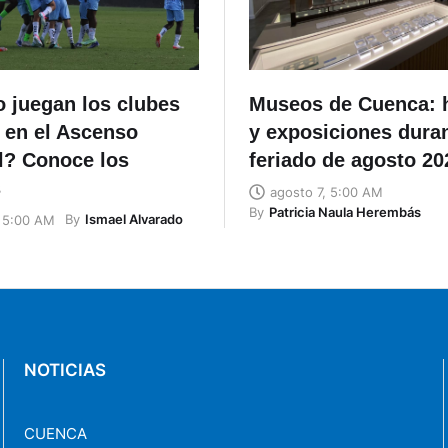
 juegan los clubes
Museos de Cuenca: 
 en el Ascenso
y exposiciones duran
l? Conoce los
feriado de agosto 20
s
agosto 7, 5:00 AM
By
Patricia Naula Herembás
By
Ismael Alvarado
, 5:00 AM
NOTICIAS
CUENCA