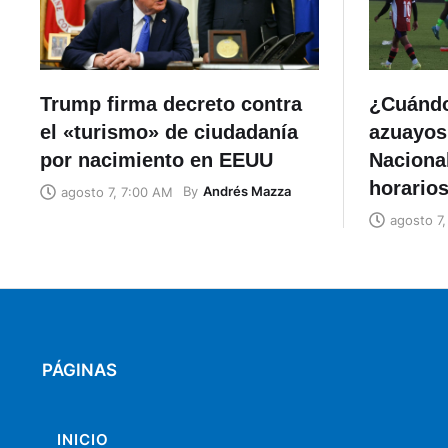
Trump firma decreto contra
¿Cuándo
el «turismo» de ciudadanía
azuayos
por nacimiento en EEUU
Naciona
horario
By
Andrés Mazza
agosto 7, 7:00 AM
agosto 7
PÁGINAS
INICIO