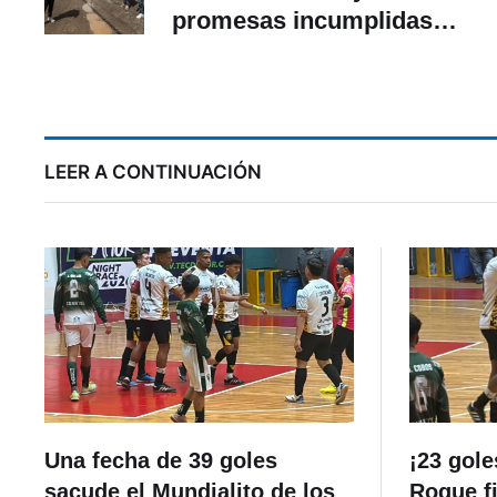
promesas incumplidas
afectan a barrios de
Balzay
LEER A CONTINUACIÓN
Una fecha de 39 goles
¡23 gole
sacude el Mundialito de los
Roque f