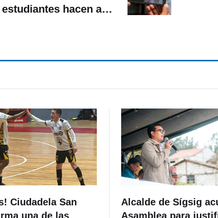
estudiantes hacen arte
interactivo con murales
de la Casa de las
Palomas
s! Ciudadela San
Alcalde de Sígsig ac
irma una de las
Asamblea para justif