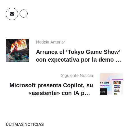
Noticia Anterior
Arranca el ‘Tokyo Game Show’
con expectativa por la demo de
Final Fantasy 7 Rebirth y el
regreso de Xbox
Siguiente Noticia
Microsoft presenta Copilot, su
«asistente» con IA para
Windows, el navegador Edge y
Bing
ÚLTIMAS NOTICIAS