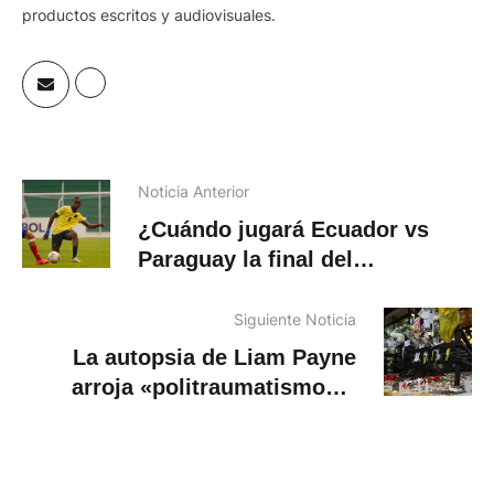
conocer las realidades humanas para plasmarlas en
productos escritos y audiovisuales.
Noticia Anterior
¿Cuándo jugará Ecuador vs
Paraguay la final del
Sudamericano sub-15?
Siguiente Noticia
La autopsia de Liam Payne
arroja «politraumatismo» y
«hemorragia interna y externa»