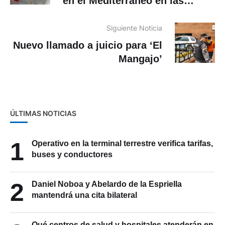
en el Mediterráneo en las
últimas horas
Siguiente Noticia
Nuevo llamado a juicio para ‘El
Mangajo’
ÚLTIMAS NOTICIAS
1
Operativo en la terminal terrestre verifica tarifas,
buses y conductores
2
Daniel Noboa y Abelardo de la Espriella
mantendrá una cita bilateral
Qué centros de salud y hospitales atenderán en