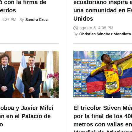
 con la firma de
ecuatoriano inspira 
uerdos
una comunidad en E
Unidos
By
Sandra Cruz
, 4:37 PM
agosto 6, 4:05 PM
By
Christian Sánchez Mendieta
oboa y Javier Milei
El tricolor Stiven M
n en el Palacio de
por la final de los 40
o
metros con vallas en