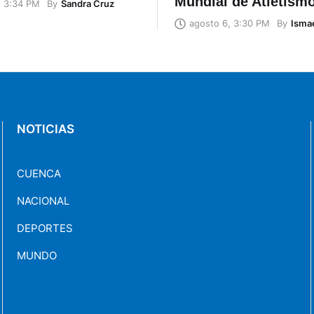
Mundial de Atletism
By
Sandra Cruz
, 3:34 PM
By
Ismae
agosto 6, 3:30 PM
NOTICIAS
CUENCA
NACIONAL
DEPORTES
MUNDO