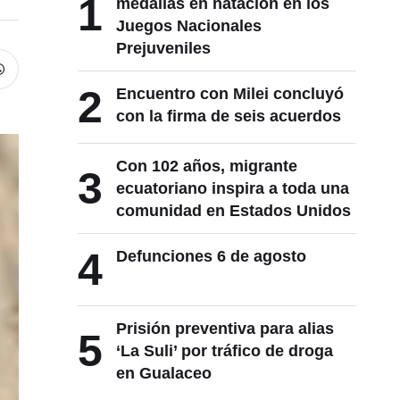
1
medallas en natación en los
Juegos Nacionales
Prejuveniles
2
Encuentro con Milei concluyó
con la firma de seis acuerdos
Con 102 años, migrante
3
ecuatoriano inspira a toda una
comunidad en Estados Unidos
4
Defunciones 6 de agosto
Prisión preventiva para alias
5
‘La Suli’ por tráfico de droga
en Gualaceo