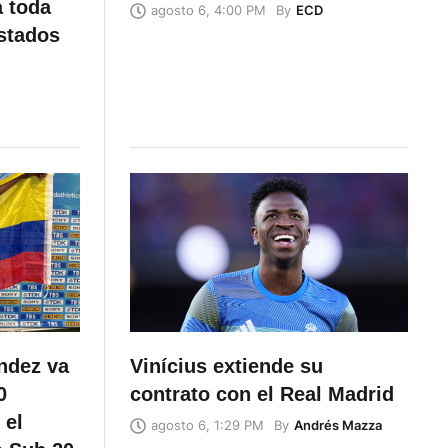
a toda
By
ECD
agosto 6, 4:00 PM
stados
éndez va
Vinícius extiende su
0
contrato con el Real Madrid
 el
By
Andrés Mazza
agosto 6, 1:29 PM