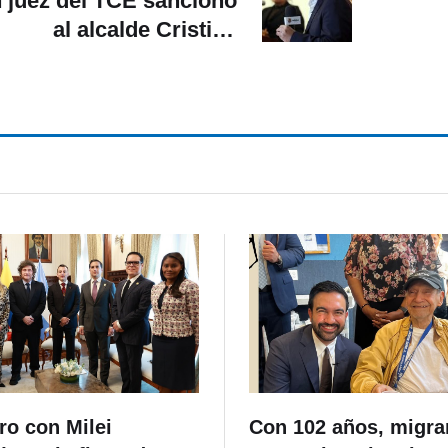
 juez del TCE sancionó
al alcalde Cristian
Zamora con la
suspensión de sus
derechos de
articipación política por
seis meses
ro con Milei
Con 102 años, migra