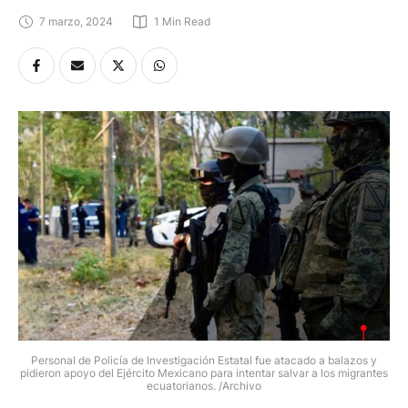
7 marzo, 2024
1
 Min Read
Personal de Policía de Investigación Estatal fue atacado a balazos y
pidieron apoyo del Ejército Mexicano para intentar salvar a los migrantes
ecuatorianos. /Archivo