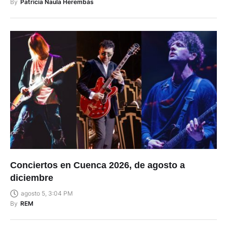
By
Patricia Naula Herembás
Conciertos en Cuenca 2026, de agosto a
diciembre
agosto 5, 3:04 PM
By
REM