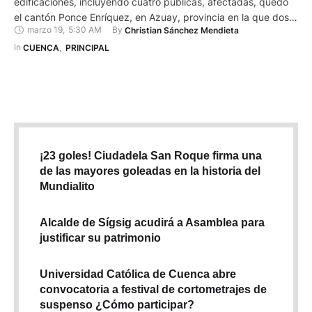
edificaciones, incluyendo cuatro públicas, afectadas, quedó
el cantón Ponce Enríquez, en Azuay, provincia en la que dos
marzo 19
,
5:30 AM
By 
Christian Sánchez Mendieta
personas fallecieron. En el centro cantonal de Ponce Enríquez
parte de una vivienda colapsó y cayó sobre un auto marca
In 
CUENCA
,
PRINCIPAL
Hyundai, de placa ABJ – 1068. Asimismo, …
¡23 goles! Ciudadela San Roque firma una
de las mayores goleadas en la historia del
Mundialito
Alcalde de Sígsig acudirá a Asamblea para
justificar su patrimonio
Universidad Católica de Cuenca abre
convocatoria a festival de cortometrajes de
suspenso ¿Cómo participar?