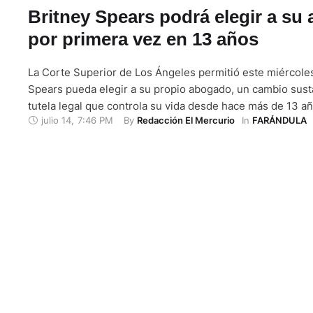
Britney Spears podrá elegir a su
por primera vez en 13 años
La Corte Superior de Los Ángeles permitió este miércole
Spears pueda elegir a su propio abogado, un cambio susta
tutela legal que controla su vida desde hace más de 13 año
julio 14
,
7:46 PM
By 
In 
Redacción El Mercurio
FARÁNDULA
cantante quiere poner fin. A partir de ahora, Britney esta
por Mathew Rosengart, un …