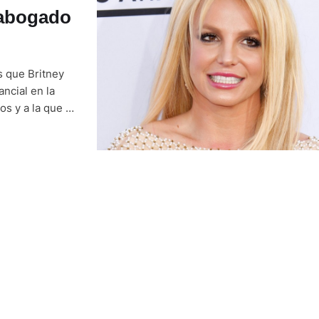
 abogado
s que Britney
ncial en la
s y a la que la
rá representada