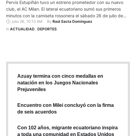
Pervis Estupiñán tuvo un estreno prometedor con su nuevo
club, el AC Milan. El lateral ecuatoriano sumó sus primeros
minutos con la camiseta rossonera el sábado 26 de julio de
julio 26
,
10:13 AM
By 
Raúl Sacta Domínguez
2025, en el amistoso internacional frente al Liverpool, donde
el equipo italiano se impuso con un contundente 4-2.
In 
ACTUALIDAD
,
DEPORTES
Estupiñán entró al minuto 62 en reemplazo …
Azuay termina con cinco medallas en
natación en los Juegos Nacionales
Prejuveniles
Encuentro con Milei concluyó con la firma
de seis acuerdos
Con 102 años, migrante ecuatoriano inspira
a toda una comunidad en Estados Unidos