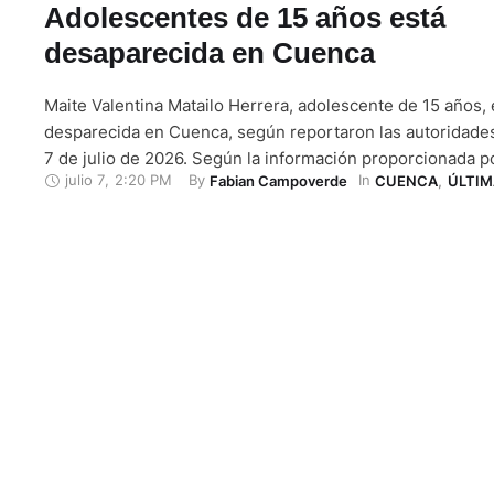
Adolescentes de 15 años está
desaparecida en Cuenca
Maite Valentina Matailo Herrera, adolescente de 15 años, 
desparecida en Cuenca, según reportaron las autoridade
7 de julio de 2026. Según la información proporcionada por
julio 7
,
2:20 PM
By 
In 
Fabian Campoverde
CUENCA
,
ÚLTIM
Policía Nacional, la menor fue vista por última vez el 6 de
en la Unidad Educativa Benigno Malo. La joven de …