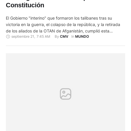
Constitución
El Gobierno "interino" que formaron los talibanes tras su
victoria en la guerra, el colapso de la república, y la retirada
de los aliados de la OTAN de Afganistán, cumplió esta
septiembre 21
,
7:45 AM
By 
In 
CMV
MUNDO
semana dos años sin pistas de que estén por lograr una
nueva constitución o la elección de un gobierno legítimo.
Aunque en apariencia monolítico, …