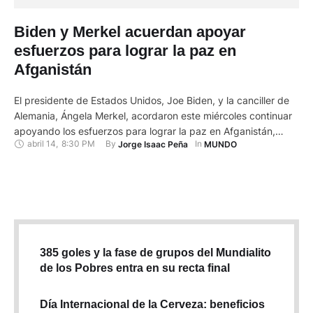
Biden y Merkel acuerdan apoyar
esfuerzos para lograr la paz en
Afganistán
El presidente de Estados Unidos, Joe Biden, y la canciller de
Alemania, Ángela Merkel, acordaron este miércoles continuar
apoyando los esfuerzos para lograr la paz en Afganistán,
abril 14
,
8:30 PM
By 
In 
Jorge Isaac Peña
MUNDO
después de que el líder demócrata anunció el retiro en
septiembre de este año de las tropas estadounidenses en el
país asiático. "El presidente agradeció a la canciller …
385 goles y la fase de grupos del Mundialito
de los Pobres entra en su recta final
Día Internacional de la Cerveza: beneficios