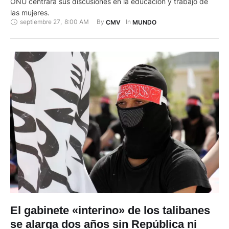
ONU centrara sus discusiones en la educación y trabajo de
las mujeres.
septiembre 27
,
8:00 AM
By 
In 
CMV
MUNDO
El gabinete «interino» de los talibanes
se alarga dos años sin República ni