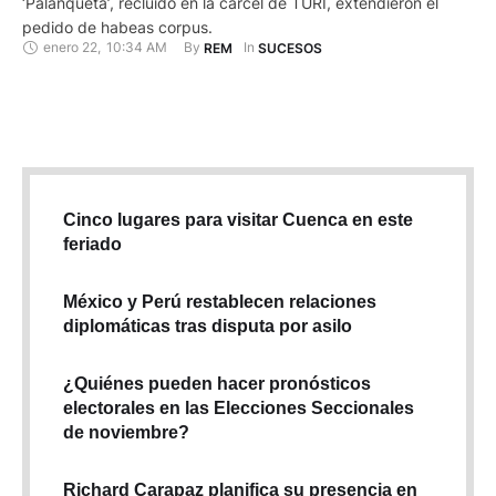
‘Palanqueta’, recluido en la cárcel de TURI, extendieron el
pedido de habeas corpus.
enero 22
,
10:34 AM
By 
In 
REM
SUCESOS
Cinco lugares para visitar Cuenca en este
feriado
México y Perú restablecen relaciones
diplomáticas tras disputa por asilo
¿Quiénes pueden hacer pronósticos
electorales en las Elecciones Seccionales
de noviembre?
Richard Carapaz planifica su presencia en