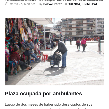
marzo 27
,
6:58 AM
By 
In 
Bolívar Pérez
CUENCA
,
PRINCIPAL
a pesar de los controles municipales. Adueñados de las
aceras venden de todo, hasta animales. Con sus productos
obstaculizan el tránsito de peatones e ingresos …
Plaza ocupada por ambulantes
Luego de dos meses de haber sido desalojados de sus