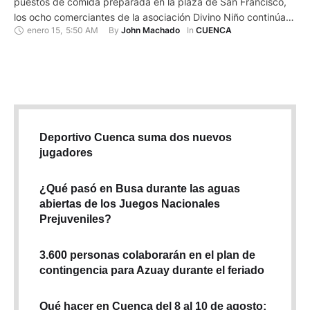
puestos de comida preparada en la plaza de San Francisco,
los ocho comerciantes de la asociación Divino Niño continúan
enero 15
,
5:50 AM
By 
In 
John Machado
CUENCA
sin ejercer su trabajo y a la espera de que la Corte Provincial
de Justicia defina su futuro. En tanto, vendedores ambulantes
han asumido este nicho …
Deportivo Cuenca suma dos nuevos
jugadores
¿Qué pasó en Busa durante las aguas
abiertas de los Juegos Nacionales
Prejuveniles?
3.600 personas colaborarán en el plan de
contingencia para Azuay durante el feriado
Qué hacer en Cuenca del 8 al 10 de agosto: