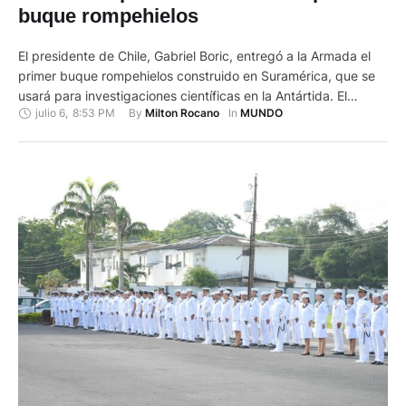
buque rompehielos
El presidente de Chile, Gabriel Boric, entregó a la Armada el
primer buque rompehielos construido en Suramérica, que se
usará para investigaciones científicas en la Antártida. El
julio 6
,
8:53 PM
By 
In 
Milton Rocano
MUNDO
buque 'Almirante Viel' se empezó a construir en el año 2018
por los Astilleros y Maestranzas de la Armada (ASMAR), con
una inversión de 216 millones de dólares …