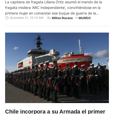
La capitana de fragata Liliana Ortiz asumió el mando de la
fragata misilera 'ARC Independiente', convirtiéndose en la
primera mujer en comandar ese buque de guerra de la
diciembre 21
,
10:14 AM
By 
In 
Milton Rocano
MUNDO
Armada colombiana. Ortiz, de 42 años, es oficial de Estado
Mayor, especialista en logística, así como en política y
estrategia marítima de la Escuela Naval de Cadetes, …
Chile incorpora a su Armada el primer