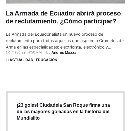
La Armada de Ecuador abrirá proceso
de reclutamiento. ¿Cómo participar?
La Armada del Ecuador alista un nuevo proceso de
reclutamiento para todos aquellos que aspiren a Grumetes de
Arma en las especialidades: electricista, electrónico y
mayo 29
,
4:50 PM
By 
Andrés Mazza
mecánico. A través de su página web, el Departamento de
Reclutamiento informó que el proceso iniciará este 6 de junio,
In 
ACTUALIDAD
,
EDUCACIÓN
y estará habilitado hasta el 14 de junio de 2024. …
¡23 goles! Ciudadela San Roque firma una
de las mayores goleadas en la historia del
Mundialito