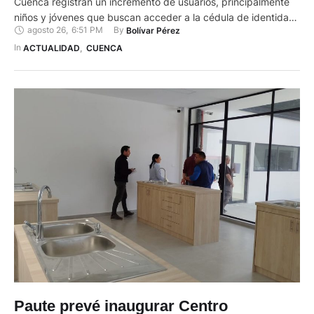
Cuenca registran un incremento de usuarios, principalmente
niños y jóvenes que buscan acceder a la cédula de identidad.
agosto 26
,
6:51 PM
By 
Bolívar Pérez
El documento es indispensable para cumplir diferentes
trámites previo al inicio del nuevo período lectivo escolar
In 
ACTUALIDAD
,
CUENCA
2025-2026. Los menores de edad no necesitan agendar
turnos como …
Paute prevé inaugurar Centro