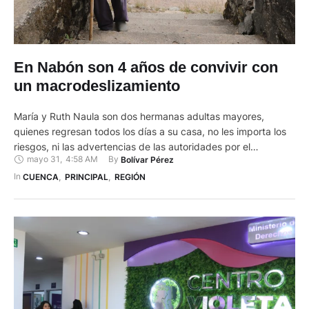
En Nabón son 4 años de convivir con
un macrodeslizamiento
María y Ruth Naula son dos hermanas adultas mayores,
quienes regresan todos los días a su casa, no les importa los
riesgos, ni las advertencias de las autoridades por el
mayo 31
,
4:58 AM
By 
Bolívar Pérez
macrodeslizamiento activo hace más de cuatro años en el
cantón Nabón que afecta al barrio Rosas y los sectores
In 
CUENCA
,
PRINCIPAL
,
REGIÓN
Tamboloma, Bellavista y El Rosario. Caminan …