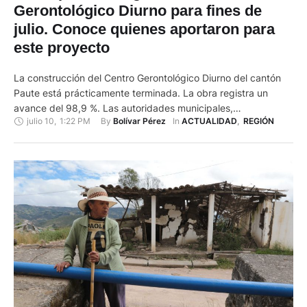
Gerontológico Diurno para fines de
julio. Conoce quienes aportaron para
este proyecto
La construcción del Centro Gerontológico Diurno del cantón
Paute está prácticamente terminada. La obra registra un
avance del 98,9 %. Las autoridades municipales,
julio 10
,
1:22 PM
By 
In 
Bolívar Pérez
ACTUALIDAD
,
REGIÓN
representantes del Ministerio de Inclusión Económica y Social
(MIES) y de la Corporación Eléctrica del Ecuador (CELEC EP)
con la presencia del gobernador Xavier Bermúdez recorrieron
el pasado lunes 7 de julio …