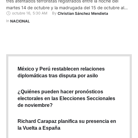
tres atentados terroristas registrados entre la noche del
martes 14 de octubre y la madrugada del 15 de octubre al
octubre 16
,
5:30 AM
By 
Christian Sánchez Mendieta
Grupo de Delincuencia Organizada (GDO) Los Lobos. Según
el ministro, los ataques fueron una represalia por la
In 
NACIONAL
intervención de las Fuerzas Armadas (FF.AA) en el sector …
México y Perú restablecen relaciones
diplomáticas tras disputa por asilo
¿Quiénes pueden hacer pronósticos
electorales en las Elecciones Seccionales
de noviembre?
Richard Carapaz planifica su presencia en
la Vuelta a España