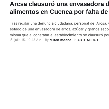
Arcsa clausuró una envasadora 
alimentos en Cuenca por falta de
Tras recibir una denuncia ciudadana, personal del Arcsa, v
estado de una envasadora de arroz, azúcar y granos sec
misma que al constatar el establecimiento se clausuró po
julio 15
,
10:43 AM
By 
In 
Milton Rocano
ACTUALIDAD
roedores, heces y muertes sobre los quintales. Según rel
comunicado, los propietarios no pudieron controlar las pl
generó una …