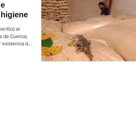
de
 higiene
erificó el
os de Cuenca,
r existencia de
ata el
agas y se