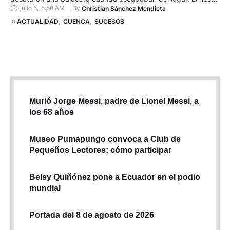
julio 6
,
5:58 AM
By 
Christian Sánchez Mendieta
ocurrió la noche del sábado en las calles Marcabelí y Julio
Vinueza, cerca de las 20:00, a pocas cuadras de las oficinas
In 
ACTUALIDAD
,
CUENCA
,
SUCESOS
centrales de la Empresa …
Murió Jorge Messi, padre de Lionel Messi, a
los 68 años
Museo Pumapungo convoca a Club de
Pequeños Lectores: cómo participar
Belsy Quiñónez pone a Ecuador en el podio
mundial
Portada del 8 de agosto de 2026