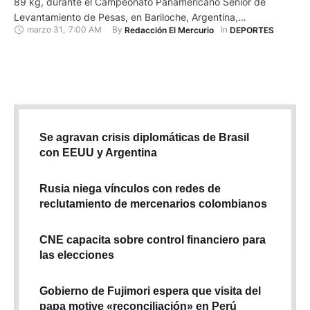
89 kg, durante el Campeonato Panamericano Sénior de
Levantamiento de Pesas, en Bariloche, Argentina,
marzo 31
,
7:00 AM
By 
In 
Redacción El Mercurio
DEPORTES
clasificatorio a los Juegos Olímpicos París 2024. El halterista
cuencano entró al podio al levantar 191 kg en el tercer y
último intento. En arranque se ubicó cuarto con 156 kg …
Se agravan crisis diplomáticas de Brasil
con EEUU y Argentina
Rusia niega vínculos con redes de
reclutamiento de mercenarios colombianos
CNE capacita sobre control financiero para
las elecciones
Gobierno de Fujimori espera que visita del
papa motive «reconciliación» en Perú