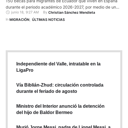
150 becas para migrantes de Ecuador que viven en España
durante el periodo académico 2026-2027, por medio de un
junio 18
,
9:27 AM
By 
Christian Sánchez Mendieta
convenio firmado con la Embajada del Ecuador en ese país. El
acuerdo busca fortalecer el acceso a la educación superior y
In 
MIGRACIÓN
,
ÚLTIMAS NOTICIAS
promover el desarrollo profesional de los compatriotas …
Independiente del Valle, intratable en la
LigaPro
Vía Biblián-Zhud: circulación controlada
durante el feriado de agosto
Ministro del Interior anunció la detención
del hijo de Baldor Bermeo
Murió Jorge Messi, padre de Lionel Messi, a