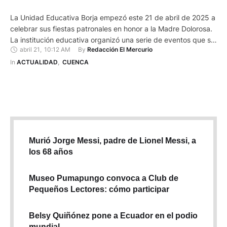
La Unidad Educativa Borja empezó este 21 de abril de 2025 a
celebrar sus fiestas patronales en honor a la Madre Dolorosa.
La institución educativa organizó una serie de eventos que se
abril 21
,
10:12 AM
By 
Redacción El Mercurio
llevarán a cabo a lo largo de esta semana. Actividades
deportivas, educativas y religiosas forman parte de las fiestas
In 
ACTUALIDAD
,
CUENCA
que se realizarán día …
Murió Jorge Messi, padre de Lionel Messi, a
los 68 años
Museo Pumapungo convoca a Club de
Pequeños Lectores: cómo participar
Belsy Quiñónez pone a Ecuador en el podio
mundial