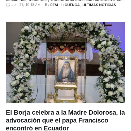
abril 21
,
10:18 AM
By 
In 
REM
CUENCA
,
ÚLTIMAS NOTICIAS
eucaristía y una procesión por los 120 años del “prodigio de
amor” de la virgen de la Dolorosa entre la tarde y noche del
lunes 20 de abril de 2026. Al evento …
El Borja celebra a la Madre Dolorosa, la
advocación que el papa Francisco
encontró en Ecuador