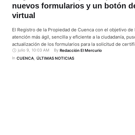
nuevos formularios y un botón d
virtual
El Registro de la Propiedad de Cuenca con el objetivo de
atención más ágil, sencilla y eficiente a la ciudadanía, pu
actualización de los formularios para la solicitud de certi
julio 9
,
10:03 AM
By 
Redacción El Mercurio
registrales, una mejora que simplifica el proceso para los
In 
fortalece la calidad de los servicios institucionales. Los 
CUENCA
,
ÚLTIMAS NOTICIAS