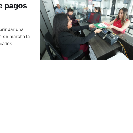
e pagos
 brindar una
so en marcha la
ficados
 usuarios y
nuevos …