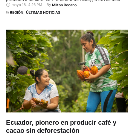
mayo 18
,
4:26 PM
By 
Milton Rocano
AgroAzuay, durante los últimos días se entregaron 19.400
plantas de café y 407 sacos de abono orgánico bokashi,
In 
REGIÓN
,
ÚLTIMAS NOTICIAS
insumos que permitirán mejorar las condiciones …
Ecuador, pionero en producir café y
cacao sin deforestación