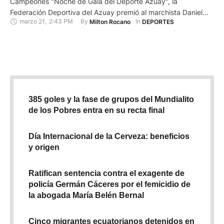
Campeones "Noche de Gala del Deporte Azuay", la
Federación Deportiva del Azuay premió al marchista Daniel
marzo 21
,
2:43 PM
By 
In 
Milton Rocano
DEPORTES
Pintado como el mejor de la temporada. El acto, se cumplió la
noche del jueves 20 de marzo en el Salón de la Ciudad de
Cuenca. El mismo no contó …
385 goles y la fase de grupos del Mundialito
de los Pobres entra en su recta final
Día Internacional de la Cerveza: beneficios
y origen
Ratifican sentencia contra el exagente de
policía Germán Cáceres por el femicidio de
la abogada María Belén Bernal
Cinco migrantes ecuatorianos detenidos en