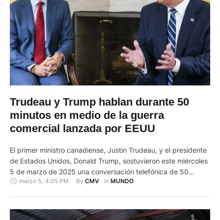
Trudeau y Trump hablan durante 50
minutos en medio de la guerra
comercial lanzada por EEUU
El primer ministro canadiense, Justin Trudeau, y el presidente
de Estados Unidos, Donald Trump, sostuvieron este miércoles
5 de marzo de 2025 una conversación telefónica de 50
marzo 5
,
4:05 PM
By 
In 
CMV
MUNDO
minutos, señalaron a EFE fuentes del Gobierno canadiense. En
la conversación, Trudeau y Trump trataron la guerra comercial
provocada por la imposición de aranceles por parte de
Estados …