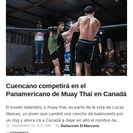
Cuencano competirá en el
Panamericano de Muay Thai en Canadá
El boxeo tailandés, o muay thai, es parte de la vida de Lucas
Illescas, un joven que cambió una cancha de baloncesto por
un ring y ahora irá a Canadá a dejar en alto el nombre de
septiembre 16
,
6:37 AM
By 
Redacción El Mercurio
Ecuador en el Campeonato Panamericano. A sus 18 años fue
In 