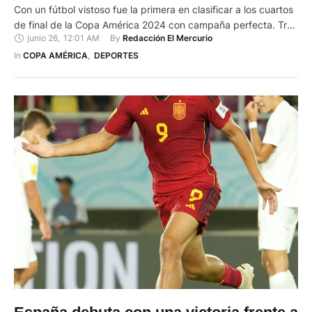
Con un fútbol vistoso fue la primera en clasificar a los cuartos
de final de la Copa América 2024 con campaña perfecta. Tras
junio 26
,
12:01 AM
By 
Redacción El Mercurio
sortear partidos bravos contra Canadá (2-0) y Chile (1-0)
completó seis unidades. En la última fecha, a horario
In 
COPA AMÉRICA
,
DEPORTES
unificado, hará de juez para definir al …