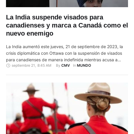
La India suspende visados para
canadienses y marca a Canadá como el
nuevo enemigo
La India aumentó este jueves, 21 de septiembre de 2023, la
crisis diplomática con Ottawa con la suspensión de visados
para canadienses de manera indefinida mientras acusa a
septiembre 21
,
8:45 AM
By 
In 
CMV
MUNDO
Canadá de servir de "paraíso para el terrorismo", en los mismo
términos en los que tacha a su archienemigo Pakistán. Las
relaciones bilaterales e iniciaron una escalada …