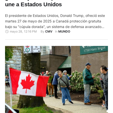
une a Estados Unidos
El presidente de Estados Unidos, Donald Trump, ofreció este
martes 27 de mayo de 2025 a Canadá protección gratuita
bajo su "cúpula dorada", un sistema de defensa avanzado
mayo 28
,
12:16 PM
By 
In 
CMV
MUNDO
que planea tener listo en 2029, si se une a Estados Unidos
como estado número 51. "Le dije a Canadá, que quiere ser
parte de nuestra fabuloso …