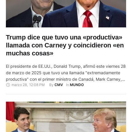
Trump dice que tuvo una «productiva»
llamada con Carney y coincidieron «en
muchas cosas»
El presidente de EE.UU., Donald Trump, afirmó este viernes 28
de marzo de 2025 que tuvo una llamada "extremadamente
productiva" con el primer ministro de Canadá, Mark Carney,
marzo 28
,
12:08 PM
By 
In 
CMV
MUNDO
con quien dijo haber coincidido en "muchas cosas", y aseguró
que se verán "inmediatamente después" de las elecciones
canadienses, previstas para el 28 de abril. "Ha sido …