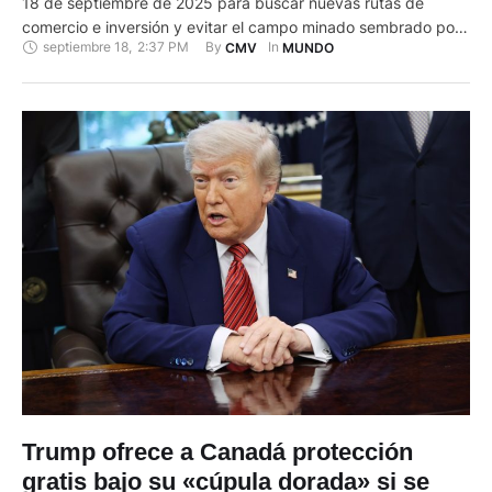
18 de septiembre de 2025 para buscar nuevas rutas de
comercio e inversión y evitar el campo minado sembrado por
septiembre 18
,
2:37 PM
By 
In 
CMV
MUNDO
Donald Trump, cuyas políticas proteccionistas amenazan con
dañar su vital relación con el mercado estadounidense. El
primer ministro canadiense, Mark Carney, visita a la
presidenta …
Trump ofrece a Canadá protección
gratis bajo su «cúpula dorada» si se