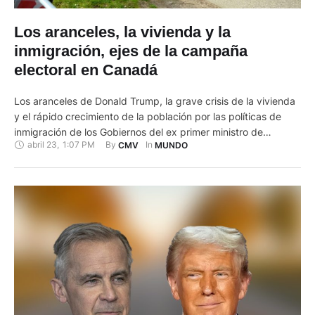
Los aranceles, la vivienda y la
inmigración, ejes de la campaña
electoral en Canadá
Los aranceles de Donald Trump, la grave crisis de la vivienda
y el rápido crecimiento de la población por las políticas de
inmigración de los Gobiernos del ex primer ministro de
abril 23
,
1:07 PM
By 
In 
CMV
MUNDO
Canadá Justin Trudeau han provocado que la política
económica ocupe un lugar central en la campaña electoral de
las elecciones generales canadienses del próximo …