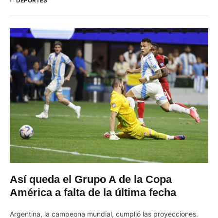
seleccionado para competir en la U23 -57 kg. …
DEPORTES
Así queda el Grupo A de la Copa
América a falta de la última fecha
Argentina, la campeona mundial, cumplió las proyecciones.