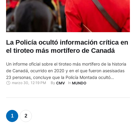
La Policía ocultó información crítica en
el tiroteo más mortífero de Canadá
Un informe oficial sobre el tiroteo más mortífero de la historia
de Canadá, ocurrido en 2020 y en el que fueron asesisadas
23 personas, concluye que la Policía Montada ocultó
marzo 30
,
12:19 PM
By 
In 
CMV
MUNDO
información crítica al público, lo que probablemente aumentó
el número de víctimas. El informe, encargado por el Gobierno
y elaborado por una comisión independiente, se …
1
2