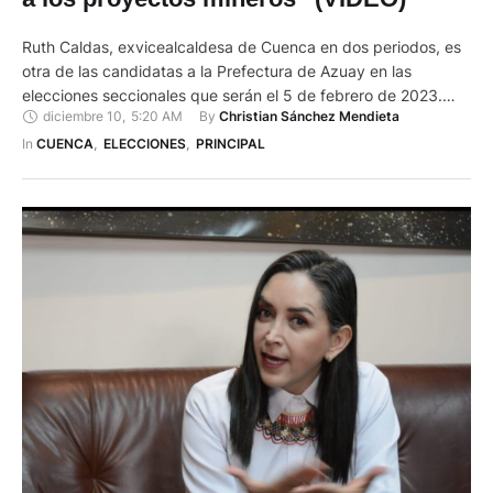
Ruth Caldas, exvicealcaldesa de Cuenca en dos periodos, es
otra de las candidatas a la Prefectura de Azuay en las
elecciones seccionales que serán el 5 de febrero de 2023.
diciembre 10
,
5:20 AM
By 
Christian Sánchez Mendieta
Para esta contienda electoral la respalda una alianza entre los
movimientos políticos Sociedad Unida Más Acción (SUMA)
In 
CUENCA
,
ELECCIONES
,
PRINCIPAL
(Lista 23) y Construye (Lista 25). Caldas, quien …