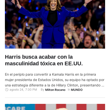
Harris busca acabar con la
masculinidad tóxica en EE.UU.
En el periplo para convertir a Kamala Harris en la primera
mujer presidenta de Estados Unidos, su equipo ha optado por
una estrategia diferente a la de Hillary Clinton, presentando a
agosto 24
,
7:30 PM
By 
In 
Milton Rocano
MUNDO
una mujer poderosa en un matrimonio moderno para hacer
resaltar el contraste con una masculinidad tóxica en Donald
Trump. La intervención del marido de …