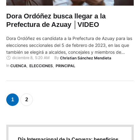
Dora Ordóñez busca llegar a la
Prefectura de Azuay │VIDEO
Dora Ordóñez es candidata a la Prefectura de Azuay para las
elecciones seccionales del 5 de febrero de 2023, en las que
también se elegirá a alcaldes, concejales y miembros de
diciembre 8
,
5:20 AM
By 
Christian Sánchez Mendieta
juntas parroquiales. Tiene el respaldo de una alianza
denominada “Hagámoslo con Shungo” integrada por los
In 
CUENCA
,
ELECCIONES
,
PRINCIPAL
movimientos Democracia Sí (Lista 20) y de Unidad
Plurinacional …
1
2
Día Internacional de la Cerveza: beneficios