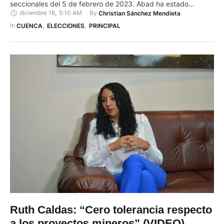
seccionales del 5 de febrero de 2023. Abad ha estado
diciembre 16
,
5:10 AM
By 
Christian Sánchez Mendieta
vinculada al área de la innovación empresarial. Tiene el
auspicio del movimiento Acción Movilizadora Independiente
In 
CUENCA
,
ELECCIONES
,
PRINCIPAL
Generando Oportunidades (AMIGO) (Lista 16). Lidera la firma
Ecuador …
Ruth Caldas: “Cero tolerancia respecto
a los proyectos mineros” (VIDEO)