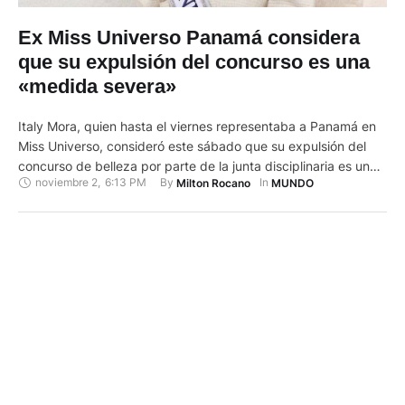
Ex Miss Universo Panamá considera
que su expulsión del concurso es una
«medida severa»
Italy Mora, quien hasta el viernes representaba a Panamá en
Miss Universo, consideró este sábado que su expulsión del
concurso de belleza por parte de la junta disciplinaria es una
noviembre 2
,
6:13 PM
By 
In 
Milton Rocano
MUNDO
"medida severa" que podría haberse resuelto con "diálogo o
un llamado de atención". "El pasado 1 de noviembre de 2024
fui informada sobre mi salida …