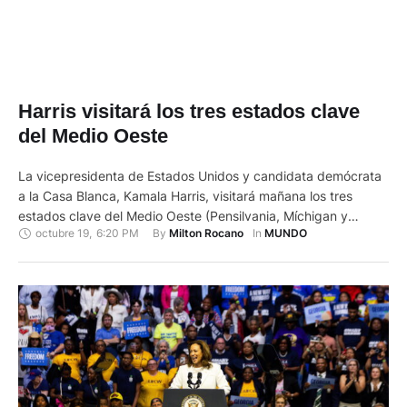
Harris visitará los tres estados clave
del Medio Oeste
La vicepresidenta de Estados Unidos y candidata demócrata
a la Casa Blanca, Kamala Harris, visitará mañana los tres
estados clave del Medio Oeste (Pensilvania, Míchigan y
octubre 19
,
6:20 PM
By 
In 
Milton Rocano
MUNDO
Wisconsin) junto a la excongresista republicana Liz Cheney,
anunció este sábado su campaña. La hija del
exvicepresidente Dick Cheney (2001-2009) fue congresista
del Partido Republicano pero rompió con el …