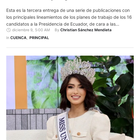
Esta es la tercera entrega de una serie de publicaciones con
los principales lineamientos de los planes de trabajo de los 16
candidatos a la Presidencia de Ecuador, de cara a las
diciembre 9
,
5:00 AM
By 
Christian Sánchez Mendieta
Elecciones Generales 2025. Estos informes son publicados
según el número de la lista o alianza que respalda al
In 
CUENCA
,
PRINCIPAL
candidato. Por esta razón, este …