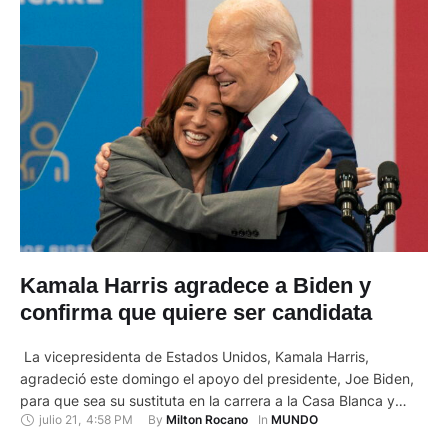
Kamala Harris agradece a Biden y
confirma que quiere ser candidata
La vicepresidenta de Estados Unidos, Kamala Harris,
agradeció este domingo el apoyo del presidente, Joe Biden,
para que sea su sustituta en la carrera a la Casa Blanca y
julio 21
,
4:58 PM
By 
In 
Milton Rocano
MUNDO
confirmó que quiere ser elegida por el Partido Demócrata
para enfrentarse en noviembre al republicano Donald Trump.