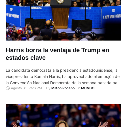
Harris borra la ventaja de Trump en
estados clave
La candidata demócrata a la presidencia estadounidense, la
vicepresidenta Kamala Harris, ha aprovechado el empujón de
la Convención Nacional Demócrata de la semana pasada para
agosto 31
,
7:26 PM
By 
In 
Milton Rocano
MUNDO
borrar las ventajas que su rival republicano tenía en casi todos
los estados clave en las elecciones, incluidos algunos en los
que se había afianzado, como Georgia. En el sistema …