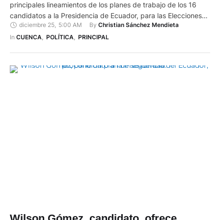
Esta es la última edición de una serie de publicaciones con los
principales lineamientos de los planes de trabajo de los 16
candidatos a la Presidencia de Ecuador, para las Elecciones
diciembre 25
,
5:00 AM
By 
Christian Sánchez Mendieta
Generales 2025. Este seriado finaliza con Henry Cucalón,
candidato presidencial por el movimiento político Construye
In 
CUENCA
,
POLÍTICA
,
PRINCIPAL
(Lista 25). Fue asambleísta nacional y titular del Ministerio …