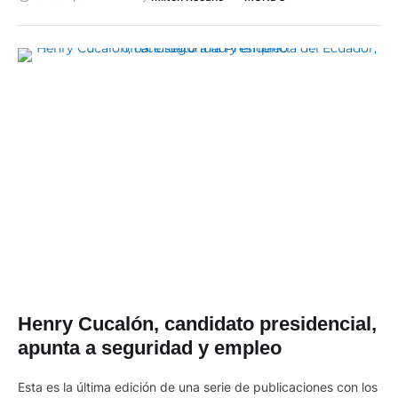
entre otros países, Estados Unidos, para buscar respaldo a su
enero 4
,
9:47 PM
By 
In 
Milton Rocano
MUNDO
objetivo de asumir la Presidencia de Venezuela el próximo
viernes, en abierta disputa con el actual mandatario Nicolás
Maduro. González Urrutia, de 75 años y asilado en España …
Henry Cucalón, candidato presidencial,
apunta a seguridad y empleo