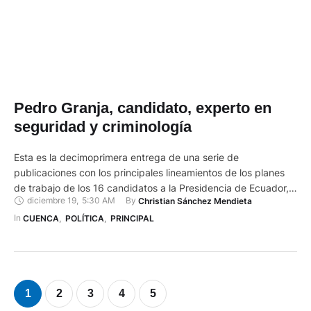
Pedro Granja, candidato, experto en
seguridad y criminología
Esta es la decimoprimera entrega de una serie de
publicaciones con los principales lineamientos de los planes
de trabajo de los 16 candidatos a la Presidencia de Ecuador,
diciembre 19
,
5:30 AM
By 
Christian Sánchez Mendieta
para las Elecciones Generales 2025. Hoy es el turno de Pedro
Granja, candidato presidencial por el Partido Socialista
In 
CUENCA
,
POLÍTICA
,
PRINCIPAL
Ecuatoriano (PSE) (Lista 17). Es abogado, investigador y
especialista …
1
2
3
4
5