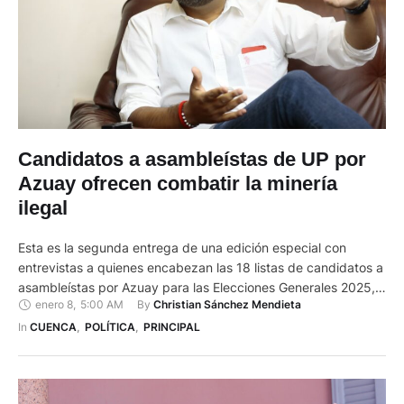
Candidatos a asambleístas de UP por
Azuay ofrecen combatir la minería
ilegal
Esta es la segunda entrega de una edición especial con
entrevistas a quienes encabezan las 18 listas de candidatos a
asambleístas por Azuay para las Elecciones Generales 2025,
enero 8
,
5:00 AM
By 
Christian Sánchez Mendieta
de este domingo 9 de febrero. En este espacio los
postulantes presentarán sus propuestas sobre seguridad,
In 
CUENCA
,
POLÍTICA
,
PRINCIPAL
empleo, minería, descentralización y corrupción, que están
entre los principales temas …