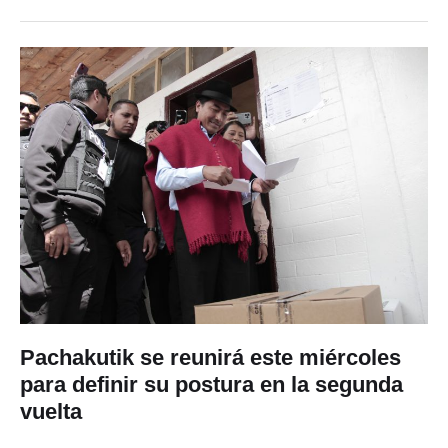
febrero 23
,
9:41 PM
By 
In 
Milton Rocano
MUNDO
Socialcristiana (CSU) bávara, en las elecciones generales de
este domingo en el país centroeuropeo. La CDU/CSU obtuvo,
según las proyecciones de las televisiones públicas, un 28,5
…
Pachakutik se reunirá este miércoles
para definir su postura en la segunda
vuelta