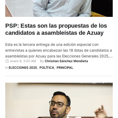
PSP: Estas son las propuestas de los
candidatos a asambleístas de Azuay
Esta es la tercera entrega de una edición especial con
entrevistas a quienes encabezan las 18 listas de candidatos a
asambleístas por Azuay para las Elecciones Generales 2025,
enero 9
,
5:00 AM
By 
Christian Sánchez Mendieta
de este domingo 9 de febrero. En este espacio los
postulantes presentarán sus propuestas sobre seguridad,
In 
ELECCIONES 2025
,
POLÍTICA
,
PRINCIPAL
empleo, minería, descentralización y corrupción, que están
entre los principales temas …