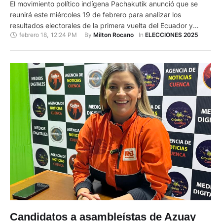
El movimiento político indígena Pachakutik anunció que se
reunirá este miércoles 19 de febrero para analizar los
resultados electorales de la primera vuelta del Ecuador y
febrero 18
,
12:24 PM
By 
In 
Milton Rocano
ELECCIONES 2025
definir la postura frente a la segunda vuelta presidencial que
se realizará el 13 de abril próximo. El brazo político de la
Confederación de Nacionalidades Indígenas del Ecuador,
Conaie, …