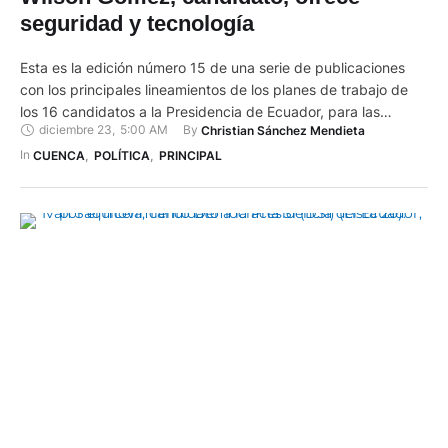
Wilson Gómez, candidato, ofrece
seguridad y tecnología
Esta es la edición número 15 de una serie de publicaciones
con los principales lineamientos de los planes de trabajo de
los 16 candidatos a la Presidencia de Ecuador, para las
diciembre 23
,
5:00 AM
By 
Christian Sánchez Mendieta
Elecciones Generales 2025. Hoy es el turno de Wilson Enrique
Gómez, quien busca llegar a Carondelet con el movimiento
In 
CUENCA
,
POLÍTICA
,
PRINCIPAL
político Sociedad Unida Más Acción …