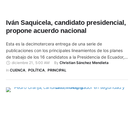
Iván Saquicela, candidato presidencial,
propone acuerdo nacional
Esta es la decimotercera entrega de una serie de
publicaciones con los principales lineamientos de los planes
de trabajo de los 16 candidatos a la Presidencia de Ecuador,
diciembre 21
,
5:00 AM
By 
Christian Sánchez Mendieta
para las Elecciones Generales 2025. Hoy es el turno de Iván
Saquicela, quien busca llegar a Carondelet con el movimiento
In 
CUENCA
,
POLÍTICA
,
PRINCIPAL
Democracia Sí (DSÍ) (Lista 20). Fue presidente …