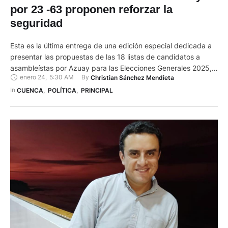
Candidatos a asambleístas de Azuay
por 23 -63 proponen reforzar la
seguridad
Esta es la última entrega de una edición especial dedicada a
presentar las propuestas de las 18 listas de candidatos a
asambleístas por Azuay para las Elecciones Generales 2025,
enero 24
,
5:30 AM
By 
Christian Sánchez Mendieta
que serán este domingo 9 de febrero. En este espacio se han
analizado planteamientos relacionados con temas clave como
In 
CUENCA
,
POLÍTICA
,
PRINCIPAL
seguridad, empleo, minería, descentralización y lucha contra
…