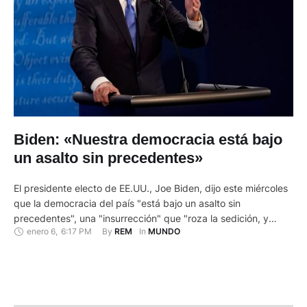
Biden: «Nuestra democracia está bajo
un asalto sin precedentes»
El presidente electo de EE.UU., Joe Biden, dijo este miércoles
que la democracia del país "está bajo un asalto sin
precedentes", una "insurrección" que "roza la sedición, y
enero 6
,
6:17 PM
By 
In 
REM
MUNDO
debe acabar ahora", después de la irrupción en el Congreso
de cientos de seguidores del mandatario Donald Trump.
"Nuestra democracia está bajo un asalto sin precedentes,
esto …