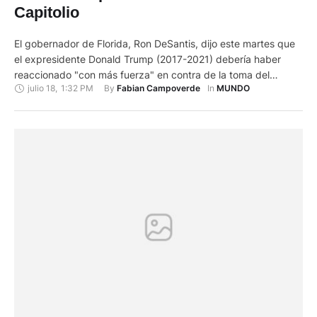
Capitolio
El gobernador de Florida, Ron DeSantis, dijo este martes que
el expresidente Donald Trump (2017-2021) debería haber
reaccionado "con más fuerza" en contra de la toma del
julio 18
,
1:32 PM
By 
In 
Fabian Campoverde
MUNDO
Capitolio por sus seguidores el 6 de enero de 2021, pero
subrayó que eso no amerita que deba ser procesado
penalmente por ello. DeSantis, aspirante a la nominación …