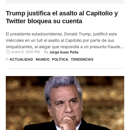
Trump justifica el asalto al Capitolio y
Twitter bloquea su cuenta
El presidente estadounidense, Donald Trump, justificó este
miércoles en un tuit el asalto al Capitolio por parte de sus
simpatizantes, al alegar que respondía a un presunto fraude
enero 6
,
8:00 PM
By 
Jorge Isaac Peña
que le robó la victoria en las elecciones, algo de lo que no hay
ninguna prueba.
In 
ACTUALIDAD
,
MUNDO
,
POLÍTICA
,
TENDENCIAS
https://twitter.com/TwitterSafety/status/1346970430062485
505?s=20 Twitter tomó una medida sin precedentes hasta la
fecha y …