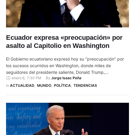
Ecuador expresa «preocupación» por
asalto al Capitolio en Washington
El Gobierno ecuatoriano expresó hoy su "preocupación" por
los sucesos ocurridos en Washington, donde miles de
seguidores del presidente saliente, Donald Trump,
enero 6
,
7:30 PM
By 
Jorge Isaac Peña
protagonizaron un asalto al Capitolio. "Ecuador sigue con
preocupación los eventos ocurridos en las últimas horas en los
In 
ACTUALIDAD
,
MUNDO
,
POLÍTICA
,
TENDENCIAS
Estados Unidos de América, que culminaron con actos
violentos en el edificio del Capitolio", dice …