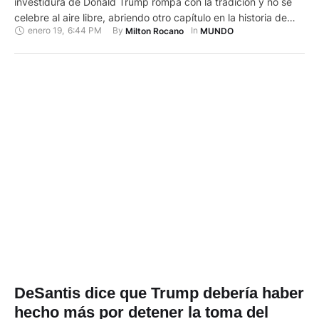
investidura de Donald Trump rompa con la tradición y no se
celebre al aire libre, abriendo otro capítulo en la historia de
enero 19
,
6:44 PM
By 
In 
Milton Rocano
MUNDO
esta ceremonia llena de simbolismo que ha sido moldeada con
el paso del tiempo. George Washington, el primer presidente
de Estados Unidos, …
DeSantis dice que Trump debería haber
hecho más por detener la toma del