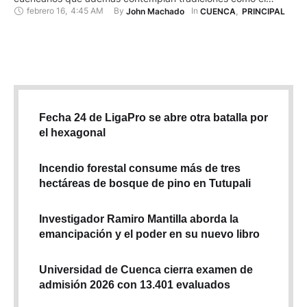
febrero 16
,
4:45 AM
By 
In 
John Machado
CUENCA
,
PRINCIPAL
“Jueves de compadres” y un desfile cultural. Bandas de
pueblo y artistas amenizaron la jornada, en la que decenas de
personas pudieron degustar los platillos típicos …
Fecha 24 de LigaPro se abre otra batalla por
el hexagonal
Incendio forestal consume más de tres
hectáreas de bosque de pino en Tutupali
Investigador Ramiro Mantilla aborda la
emancipación y el poder en su nuevo libro
Universidad de Cuenca cierra examen de
admisión 2026 con 13.401 evaluados