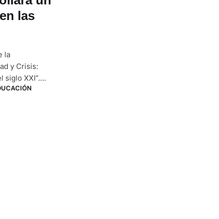
en las
 la
d y Crisis:
 siglo XXI”.
DUCACIÓN
omité
oga Priscila