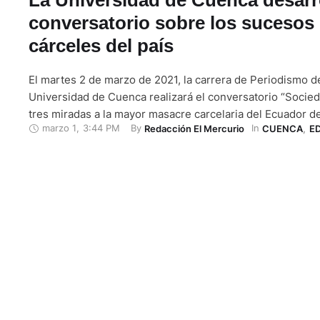
conversatorio sobre los sucesos 
cárceles del país
El martes 2 de marzo de 2021, la carrera de Periodismo de
Universidad de Cuenca realizará el conversatorio “Socieda
tres miradas a la mayor masacre carcelaria del Ecuador del
marzo 1
,
3:44 PM
By 
In 
Redacción El Mercurio
CUENCA
,
E
Los panelistas serán Billy Navarrete, representante del C
Permanente de Derechos Humanos de Guayaquil; la psicól
Bautista, quien ha ejercido …