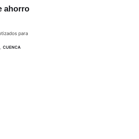
e ahorro
otizados para
,
CUENCA