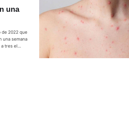
n una
io de 2022 que
en una semana
a tres el
 este brote …