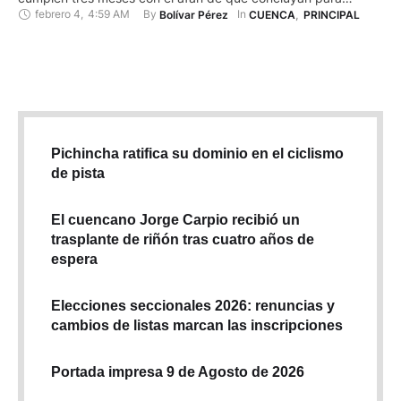
febrero 4
,
4:59 AM
By 
In 
Bolívar Pérez
CUENCA
,
PRINCIPAL
mediados de este 2025. La Arquidiócesis tomó esta decisión
para restaurar la mayor cantidad de daños existentes en el
interior y exterior del templo que fue inaugurado en …
Pichincha ratifica su dominio en el ciclismo
de pista
El cuencano Jorge Carpio recibió un
trasplante de riñón tras cuatro años de
espera
Elecciones seccionales 2026: renuncias y
cambios de listas marcan las inscripciones
Portada impresa 9 de Agosto de 2026