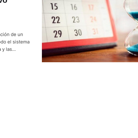
ación de un
odo el sistema
 y las
 propuesta
 humanos, lo …