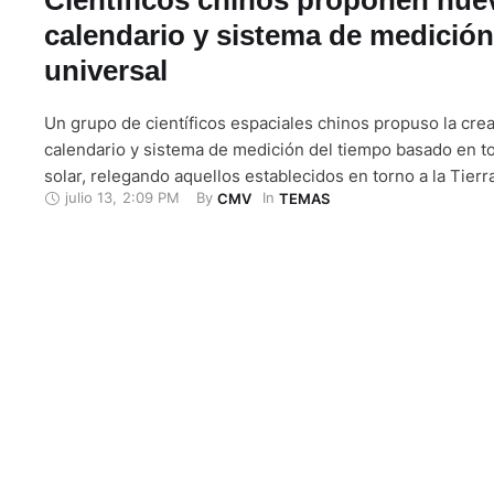
calendario y sistema de medición
universal
Un grupo de científicos espaciales chinos propuso la cre
calendario y sistema de medición del tiempo basado en t
solar, relegando aquellos establecidos en torno a la Tierra
julio 13
,
2:09 PM
By 
In 
CMV
TEMAS
religiones, según el diario South China Morning Post. La
surge por la creciente exploración espacial de los seres